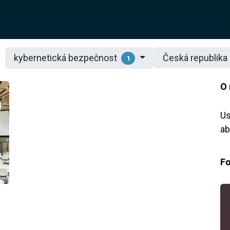
O NÁS
ŘEŠENÍ
SLUŽBY
JOTIX
BLOG
OBCH
kybernetická bezpečnost
Česká republika
1
O 
Us
ab
Fo