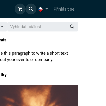
OD
Přihlásit se
nás
e this paragraph to write a short text
out your events or company.
tky