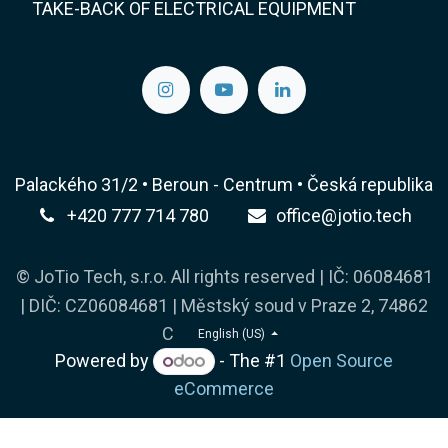
TAKE-BACK OF ELECTRICAL EQUIPMENT
Palackého 31/2 • Beroun - Centrum • Česká republika
+420 777 714 780
office@jotio.tech
© JoTio Tech, s.r.o. All rights reserved | IČ: 06084681
| DIČ: CZ06084681 | Městský soud v Praze 2, 74862
C
English (US)
Powered by
- The #1
Open Source
eCommerce