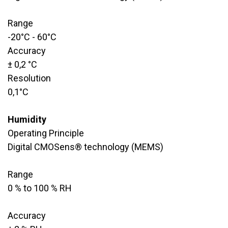
Range
​-20°C - 60°C
Accuracy
​± 0,2 °C
Resolution
​0,1°C
Humidity
Operating Principle
Digital CMOSens® technology (MEMS)
Range
​0 % to 100 % RH
Accuracy