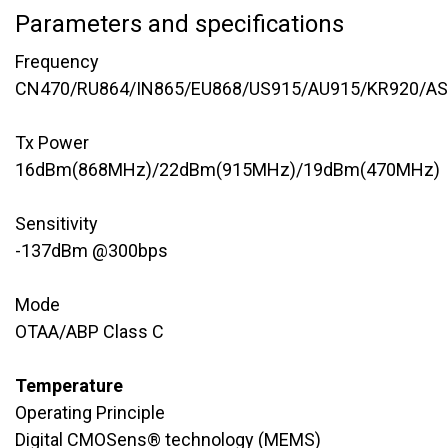
Parameters and specifications
Frequency
CN470/RU864/IN865/EU868/US915/AU915/KR920/A
Tx Power ​
16dBm(868MHz)/22dBm(915MHz)/19dBm(470MHz)
Sensitivity
-137dBm @300bps
Mode
OTAA/ABP Class C
Temperature
Operating Principle
Digital CMOSens® technology (MEMS)