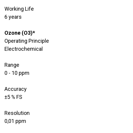
Working Life
​6 years
Ozone (O3)*
Operating Principle
Electrochemical
Range
​0 - 10 ppm
Accuracy
​±5 % FS
Resolution
​0,01 ppm