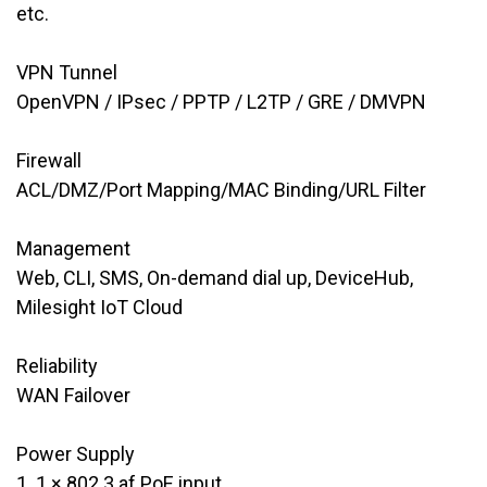
etc.
VPN Tunnel
​OpenVPN / IPsec / PPTP / L2TP / GRE / DMVPN
Firewall
​ACL/DMZ/Port Mapping/MAC Binding/URL Filter
Management
​​Web, CLI, SMS, On-demand dial up, DeviceHub,
Milesight IoT Cloud
Reliability
WAN ​​Failover
Power Supply
1. 1 × 802.3 af PoE input