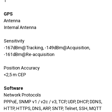
​1
GPS
Antenna
​​Internal Antenna
Sensitivity
​-167dBm@Tracking, -149dBm@Acquisition,
-161dBm@Re-acquisition
Position Accuracy
<2,5 m CEP
Software
Network Protocols
​PPPoE, SNMP v1 / v2c / v3, TCP, UDP, DHCP, DDNS,
HTTP, HTTPS, DNS, ARP, SNTP, Telnet, SSH, MQTT