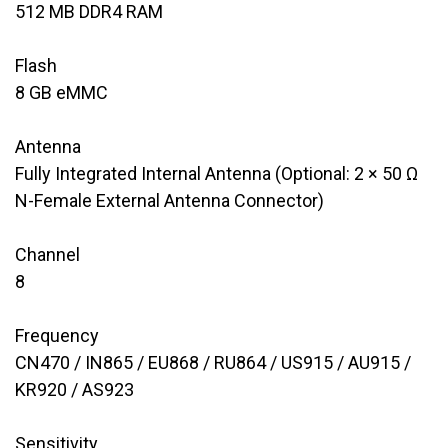
​​512 MB DDR4 RAM
Flash
​​8 GB eMMC
Antenna
Fully Integrated Internal Antenna (Optional: 2 × 50 Ω
N-Female External Antenna Connector)
Channel
​​8
Frequency
​CN470 / IN865 / EU868 / RU864 / US915 / AU915 /
KR920 / AS923
Sensitivity