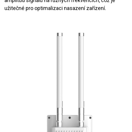
amplitud signálu na různých frekvencích, což je
užitečné pro optimalizaci nasazení zařízení.