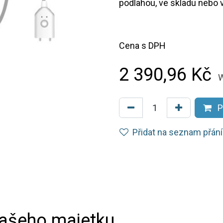
podlahou, ve skladu nebo 
Cena s DPH
2 390,96
Kč
W
P
Přidat na seznam přání
vašeho majetku