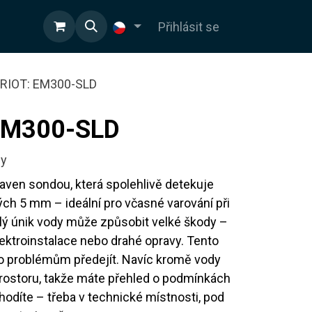
OD
Přihlásit se
RIOT: EM300-SLD
EM300-SLD
dy
baven sondou, která spolehlivě detekuje
ých 5 mm – ideální pro včasné varování při
alý únik vody může způsobit velké škody –
lektroinstalace nebo drahé opravy. Tento
 problémům předejít. Navíc kromě vody
v prostoru, takže máte přehled o podmínkách
odíte – třeba v technické místnosti, pod