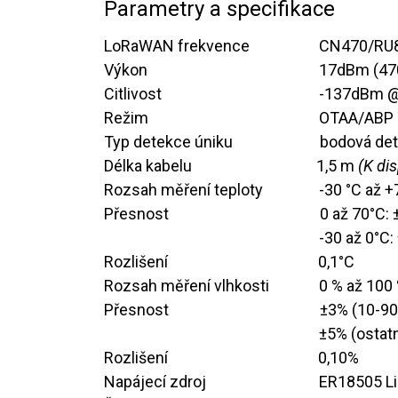
Parametry a specifikace
LoRaWAN frekvence
​CN470/RU
Výkon
​17dBm (47
Citlivost
​-137dBm 
Režim
​​OTAA/ABP 
Typ detekce úniku
​​bodová de
Délka kabelu
​​1,5 m
(K dis
Rozsah měření teploty
​​-30 °C až 
Přesnost
​0 až 70°C:
​​​-30 až 0°C
Rozlišení
​0,1°C
Rozsah měření vlhkosti
​0 % až 100 
Přesnost
​±3% (10-90%
​​​±5% (osta
Rozlišení
​0,10%
Napájecí zdroj
​​ER18505 