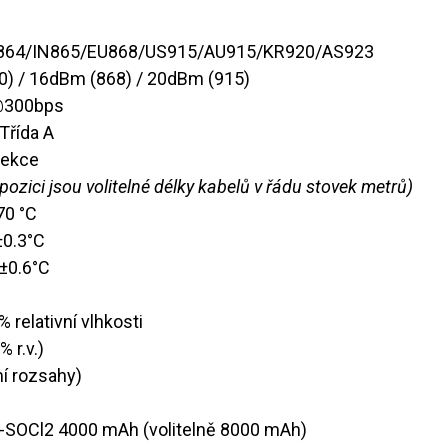
864/IN865/EU868/US915/AU915/KR920/AS923
0) / 16dBm (868) / 20dBm (915)
@300bps
Třída A
tekce
pozici jsou volitelné délky kabelů v řádu stovek metrů)
+70 °C
 ±0.3°C
: ±0.6°C
% relativní vlhkosti
 r.v.)
tní rozsahy)
Li-SOCl2 4000 mAh (volitelně 8000 mAh)