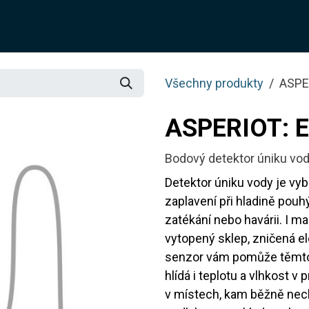
O NÁS
ŘEŠENÍ
SLUŽBY
JOTIX
BLOG
OBCH
Všechny produkty
ASPE
ASPERIOT: 
Bodový detektor úniku vo
Detektor úniku vody je vy
zaplavení při hladině pouh
zatékání nebo havárii. I m
vytopený sklep, zničená e
senzor vám pomůže těmto
hlídá i teplotu a vlhkost 
v místech, kam běžně nech