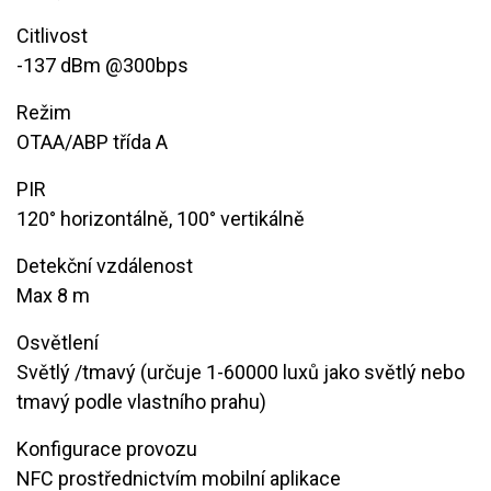
Citlivost
-137 dBm @300bps
Režim
OTAA/ABP třída A
PIR
120° horizontálně, 100° vertikálně
Detekční vzdálenost
Max 8 m
Osvětlení
Světlý /tmavý (určuje 1-60000 luxů jako světlý nebo
tmavý podle vlastního prahu)
Konfigurace provozu
NFC prostřednictvím mobilní aplikace