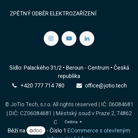
ZPĚTNÝ ODBĚR ELEKTROZAŘÍZENÍ
Sídlo: Palackého 31/2 • Beroun - Centrum • Česká
republika
+420 777 714 780
office@jotio.tech
© JoTio Tech, s.r.o. All rights reserved | IČ: 06084681
| DIČ: CZ06084681 | Městský soud v Praze 2, 74862
C
Čeština
Běží na
- Číslo 1
ECommerce s otevřeným