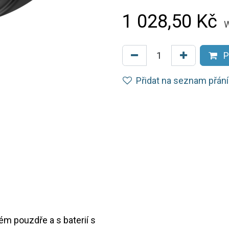
1 028,50
Kč
W
P
Přidat na seznam přání
m pouzdře a s baterií s