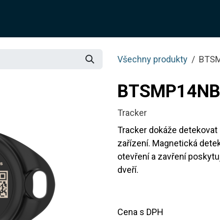
O NÁS
ŘEŠENÍ
SLUŽBY
JOTIX
BLOG
OBCH
Všechny produkty
BTS
BTSMP14NB
Tracker
Tracker dokáže detekovat 
zařízení. Magnetická det
otevření a zavření poskytu
dveří.
Cena s DPH