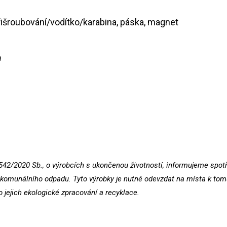
přišroubování/vodítko/karabina, páska, magnet
n
542/2020 Sb., o výrobcích s ukončenou životností, informujeme spotřeb
omunálního odpadu. Tyto výrobky je nutné odevzdat na místa k tomu
o jejich ekologické zpracování a recyklace.