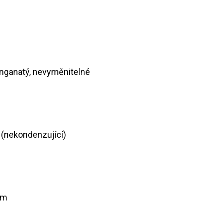
anganatý, nevyměnitelné
 (nekondenzující)
mm