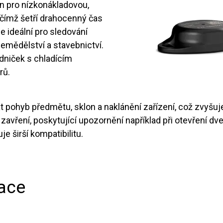
en pro nízkonákladovou,
, čímž šetří drahocenný čas
e ideální pro sledování
emědělství a stavebnictví.
adniček s chladícím
rů.
 pohyb předmětu, sklon a naklánění zařízení, což zvyšuj
avření, poskytující upozornění například při otevření dv
e širší kompatibilitu.
kace