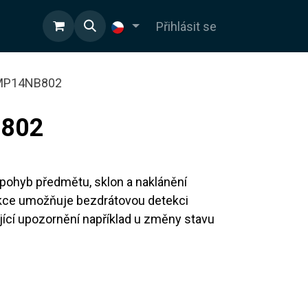
OD
Přihlásit se
MP14NB802
802
pohyb předmětu, sklon a naklánění
ekce umožňuje bezdrátovou detekci
jící upozornění například u změny stavu