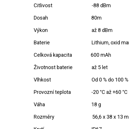
Citlivost
​-88 dBm
Dosah
​80m
Výkon
​až 8 dBm
Baterie
​Lithium, oxid m
Celková kapacita
​600 mAh
Životnost baterie
​až 5 let
Vlhkost
​Od 0 % do 100 %
Provozní teplota
​-20 °C až +60 °C
Váha
​18 g
Rozměry
​56,6 x 38 x 13 