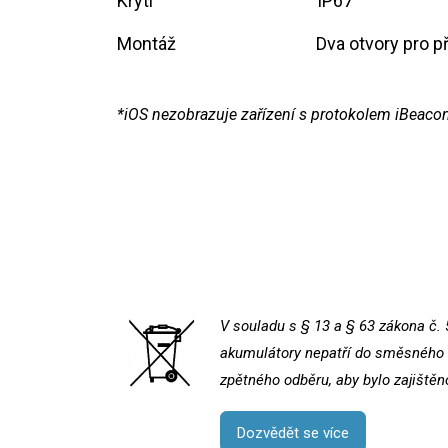
Krytí
​IP67
Montáž
​Dva otvory pro 
*iOS nezobrazuje zařízení s protokolem iBeaco
V souladu s § 13 a § 63 zákona č. 
akumulátory nepatří do směsného k
zpětného odběru, aby bylo zajištěn
Dozvědět se více