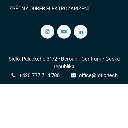
ZPĚTNÝ ODBĚR ELEKTROZAŘÍZENÍ
Sídlo: Palackého 31/2 • Beroun - Centrum • Česká
republika
+420 777 714 780
office@jotio.tech
© JoTio Tech, s.r.o. All rights reserved | IČ: 06084681
| DIČ: CZ06084681 | Městský soud v Praze 2, 74862
C
Čeština
Běží na
- Číslo 1
ECommerce s otevřeným
zdrojovým kódem