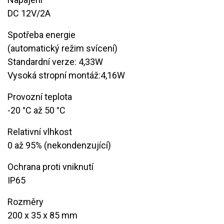
​ DC 12V/2A
Spotřeba energie
(automatický režim svícení)
Standardní verze: 4,33W
Vysoká stropní montáž:4,16W
Provozní teplota
​-20 °C až 50 °C
Relativní vlhkost
​0 až 95% (nekondenzující)
Ochrana proti vniknutí
IP65
Rozměry
​200 x 35 x 85 mm