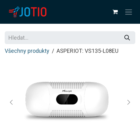
Přejít na obsah
Všechny produkty
ASPERIOT: VS135-L08EU