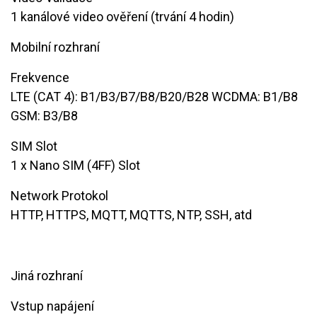
​​1 kanálové video ověření (trvání 4 hodin)
Mobilní rozhraní
Frekvence
​LTE (CAT 4): B1/B3/B7/B8/B20/B28 WCDMA: B1/B8
GSM: B3/B8
SIM Slot
​1 x Nano SIM (4FF) Slot
Network Protokol
​HTTP, HTTPS, MQTT, MQTTS, NTP, SSH, atd
Jiná rozhraní
Vstup napájení