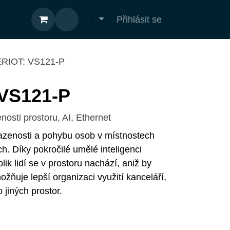
OD
Přihlásit se
RIOT: VS121-P
VS121-P
sti prostoru, AI, Ethernet
azenosti a pohybu osob v místnostech
. Díky pokročilé umělé inteligenci
ik lidí se v prostoru nachází, aniž by sbíral
lepší organizaci využití kanceláří,
 jiných prostor.