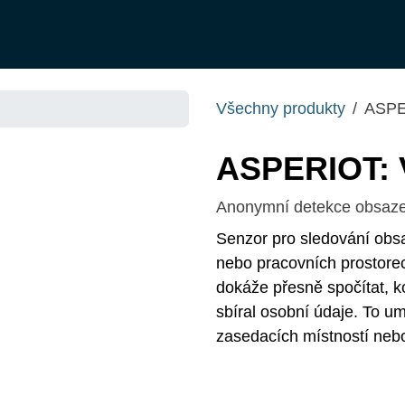
O NÁS
ŘEŠENÍ
SLUŽBY
JOTIX
BLOG
OBCH
Všechny produkty
ASPE
ASPERIOT: 
Anonymní detekce obsazeno
Senzor pro sledování obs
nebo pracovních prostorech
dokáže přesně spočítat, kol
osobní údaje. To umožňuje 
zasedacích místností nebo